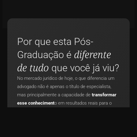
Por que esta Pós-
diferente
Graduação é
de tudo
que você já viu?
No mercado jurídico de hoje, o que diferencia um
advogado não é apenas o título de especialista,
mas principalmente a capacidade de
transformar
esse conheciment
o em resultados reais para o
seu escritório — com uma
atuação segura e
estratégica
do início ao fim. A Pós-Graduação em
Direito Médico do Instituto de Ensino Samantha
Takahashi (IEST) é a
única que une o